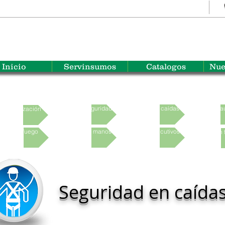
Inicio
Servinsumos
Catalogos
Nue
Cascos de seguridad
Seguridad en caídas
Protección au
Señalización
Anti-fuego
Protección en manos
Uniformes ejecutivos
Protección 
Seguridad en caída