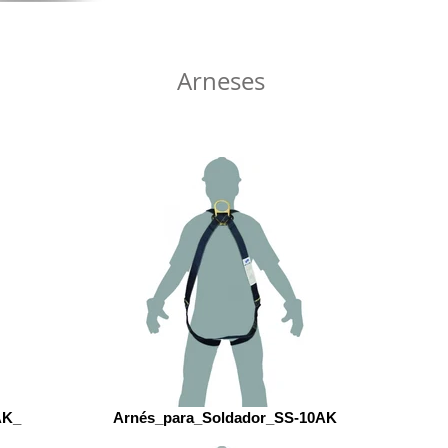
Arneses
AK_
Arnés_para_Soldador_SS-10AK