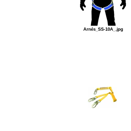
Arnés_SS-10A_.jpg