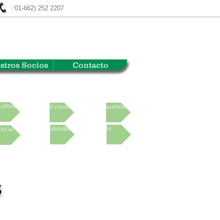
(
01-662) 252 2207
stros Socios
Contacto
ditiva
Seguridad visual
Primeros auxilios
Higiene y sanidad
Varios
facial
s